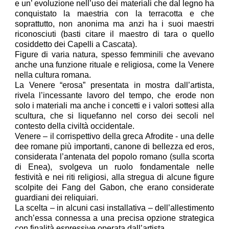
e un’ evoluzione nell’uso dei materiali che dal legno ha
conquistato la maestria con la terracotta e che
soprattutto, non anonima ma anzi ha i suoi maestri
riconosciuti (basti citare il maestro di tara o quello
cosiddetto dei Capelli a Cascata).
Figure di varia natura, spesso femminili che avevano
anche una funzione rituale e religiosa, come la Venere
nella cultura romana.
La Venere “erosa” presentata in mostra dall’artista,
rivela l’incessante lavoro del tempo, che erode non
solo i materiali ma anche i concetti e i valori sottesi alla
scultura, che si liquefanno nel corso dei secoli nel
contesto della civiltà occidentale.
Venere – il corrispettivo della greca Afrodite - una delle
dee romane più importanti, canone di bellezza ed eros,
considerata l’antenata del popolo romano (sulla scorta
di Enea), svolgeva un ruolo fondamentale nelle
festività e nei riti religiosi, alla stregua di alcune figure
scolpite dei Fang del Gabon, che erano considerate
guardiani dei reliquiari.
La scelta – in alcuni casi installativa – dell’allestimento
anch’essa connessa a una precisa opzione strategica
con finalità espressive operata dall’artista.