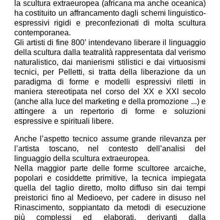
la scultura extraeuropea (africana ma anche oceanica)
ha costituito un affrancamento dagli schemi linguistico-
espressivi rigidi e preconfezionati di molta scultura
contemporanea.
Gli artisti di fine 800’ intendevano liberare il linguaggio
della scultura dalla teatralità rappresentata dal verismo
naturalistico, dai manierismi stilistici e dai virtuosismi
tecnici, per Pelletti, si tratta della liberazione da un
paradigma di forme e modelli espressivi riletti in
maniera stereotipata nel corso del XX e XXI secolo
(anche alla luce del marketing e della promozione ...) e
attingere a un repertorio di forme e soluzioni
espressive e spirituali libere.
Anche l’aspetto tecnico assume grande rilevanza per
l’artista toscano, nel contesto dell’analisi del
linguaggio della scultura extraeuropea.
Nella maggior parte delle forme scultoree arcaiche,
popolari e cosiddette primitive, la tecnica impiegata
quella del taglio diretto, molto diffuso sin dai tempi
preistorici fino al Medioevo, per cadere in disuso nel
Rinascimento, soppiantato da metodi di esecuzione
più complessi ed elaborati, derivanti dalla