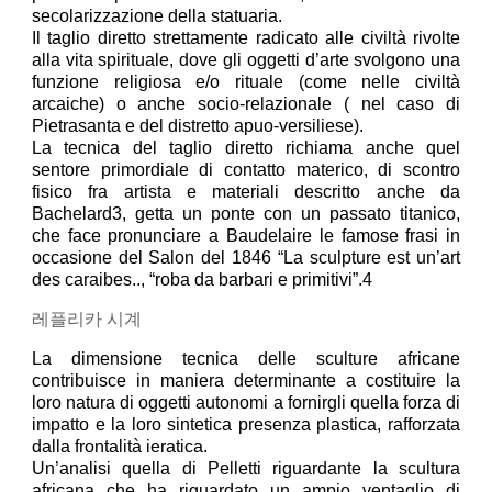
secolarizzazione della statuaria.
Il taglio diretto strettamente radicato alle civiltà rivolte
alla vita spirituale, dove gli oggetti d’arte svolgono una
funzione religiosa e/o rituale (come nelle civiltà
arcaiche) o anche socio-relazionale ( nel caso di
Pietrasanta e del distretto apuo-versiliese).
La tecnica del taglio diretto richiama anche quel
sentore primordiale di contatto materico, di scontro
fisico fra artista e materiali descritto anche da
Bachelard3, getta un ponte con un passato titanico,
che face pronunciare a Baudelaire le famose frasi in
occasione del Salon del 1846 “La sculpture est un’art
des caraibes.., “roba da barbari e primitivi”.4
레플리카 시계
La dimensione tecnica delle sculture africane
contribuisce in maniera determinante a costituire la
loro natura di oggetti autonomi a fornirgli quella forza di
impatto e la loro sintetica presenza plastica, rafforzata
dalla frontalità ieratica.
Un’analisi quella di Pelletti riguardante la scultura
africana che ha riguardato un ampio ventaglio di