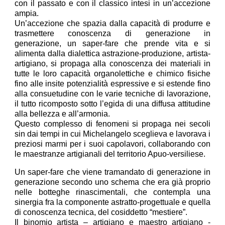
con il passato e con il classico intesi in un’accezione
ampia.
Un’accezione che spazia dalla capacità di produrre e
trasmettere conoscenza di generazione in
generazione, un saper-fare che prende vita e si
alimenta dalla dialettica astrazione-produzione, artista-
artigiano, si propaga alla conoscenza dei materiali in
tutte le loro capacità organolettiche e chimico fisiche
fino alle insite potenzialità espressive e si estende fino
alla consuetudine con le varie tecniche di lavorazione,
il tutto ricomposto sotto l’egida di una diffusa attitudine
alla bellezza e all’armonia.
Questo complesso di fenomeni si propaga nei secoli
sin dai tempi in cui Michelangelo sceglieva e lavorava i
preziosi marmi per i suoi capolavori, collaborando con
le maestranze artigianali del territorio Apuo-versiliese.
Un saper-fare che viene tramandato di generazione in
generazione secondo uno schema che era già proprio
nelle botteghe rinascimentali, che contempla una
sinergia fra la componente astratto-progettuale e quella
di conoscenza tecnica, del cosiddetto “mestiere”.
Il binomio artista – artigiano e maestro artigiano -