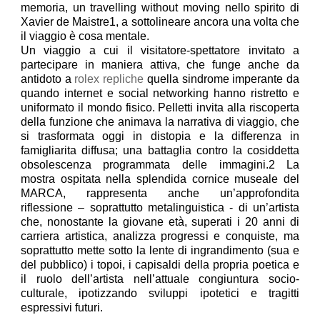
memoria, un travelling without moving nello spirito di
Xavier de Maistre1, a sottolineare ancora una volta che
il viaggio è cosa mentale.
Un viaggio a cui il visitatore-spettatore invitato a
partecipare in maniera attiva, che funge anche da
antidoto a
rolex repliche
quella sindrome imperante da
quando internet e social networking hanno ristretto e
uniformato il mondo fisico. Pelletti invita alla riscoperta
della funzione che animava la narrativa di viaggio, che
si trasformata oggi in distopia e la differenza in
famigliarita diffusa; una battaglia contro la cosiddetta
obsolescenza programmata delle immagini.2 La
mostra ospitata nella splendida cornice museale del
MARCA, rappresenta anche un’approfondita
riflessione – soprattutto metalinguistica - di un’artista
che, nonostante la giovane età, superati i 20 anni di
carriera artistica, analizza progressi e conquiste, ma
soprattutto mette sotto la lente di ingrandimento (sua e
del pubblico) i topoi, i capisaldi della propria poetica e
il ruolo dell’artista nell’attuale congiuntura socio-
culturale, ipotizzando sviluppi ipotetici e tragitti
espressivi futuri.