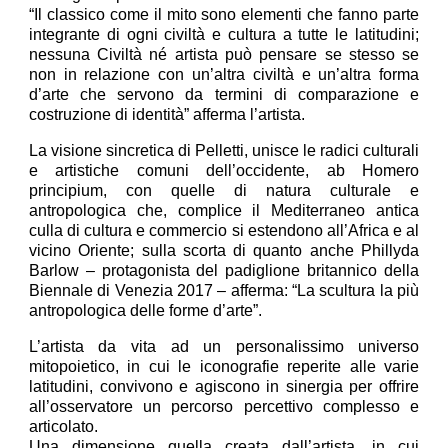
“Il classico come il mito sono elementi che fanno parte
integrante di ogni civiltà e cultura a tutte le latitudini;
nessuna Civiltà né artista può pensare se stesso se
non in relazione con un’altra civiltà e un’altra forma
d’arte che servono da termini di comparazione e
costruzione di identità” afferma l’artista.
La visione sincretica di Pelletti, unisce le radici culturali
e artistiche comuni dell’occidente, ab Homero
principium, con quelle di natura culturale e
antropologica che, complice il Mediterraneo antica
culla di cultura e commercio si estendono all’Africa e al
vicino Oriente; sulla scorta di quanto anche Phillyda
Barlow – protagonista del padiglione britannico della
Biennale di Venezia 2017 – afferma: “La scultura la più
antropologica delle forme d’arte”.
L’artista da vita ad un personalissimo universo
mitopoietico, in cui le iconografie reperite alle varie
latitudini, convivono e agiscono in sinergia per offrire
all’osservatore un percorso percettivo complesso e
articolato.
Una dimensione quella creata dall’artista, in cui