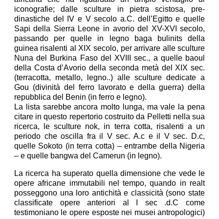
iconografie; dalle sculture in pietra scistosa, pre-
dinastiche del IV e V secolo a.C. dell’Egitto e quelle
Sapi della Sierra Leone in avorio del XV-XVI secolo,
passando per quelle in legno baga bulinits della
guinea risalenti al XIX secolo, per arrivare alle sculture
Nuna del Burkina Faso del XVIII sec., a quelle baoul
della Costa d’Avorio della seconda metà del XIX sec.
(terracotta, metallo, legno..) alle sculture dedicate a
Gou (divinità del ferro lavorato e della guerra) della
repubblica del Benin (in ferro e legno).
La lista sarebbe ancora molto lunga, ma vale la pena
citare in questo repertorio costruito da Pelletti nella sua
ricerca, le sculture nok, in terra cotta, risalenti a un
periodo che oscilla fra il V sec. A.c e il V sec. D.c,
quelle Sokoto (in terra cotta) – entrambe della Nigeria
– e quelle bangwa del Camerun (in legno).
La ricerca ha superato quella dimensione che vede le
opere africane immutabili nel tempo, quando in realt
posseggono una loro antichità e classicità (sono state
classificate opere anteriori al I sec .d.C come
testimoniano le opere esposte nei musei antropologici)