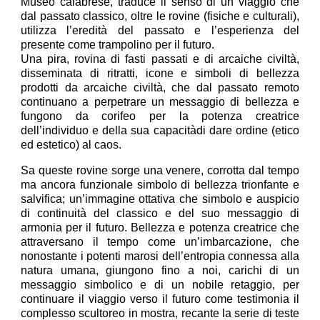
Museo calabrese, traduce il senso di un viaggio che
dal passato classico, oltre le rovine (fisiche e culturali),
utilizza l’eredità del passato e l’esperienza del
presente come trampolino per il futuro.
Una pira, rovina di fasti passati e di arcaiche civiltà,
disseminata di ritratti, icone e simboli di bellezza
prodotti da arcaiche civiltà, che dal passato remoto
continuano a perpetrare un messaggio di bellezza e
fungono da corifeo per la potenza creatrice
dell’individuo e della sua capacitàdi dare ordine (etico
ed estetico) al caos.
Sa queste rovine sorge una venere, corrotta dal tempo
ma ancora funzionale simbolo di bellezza trionfante e
salvifica; un’immagine ottativa che simbolo e auspicio
di continuità del classico e del suo messaggio di
armonia per il futuro. Bellezza e potenza creatrice che
attraversano il tempo come un’imbarcazione, che
nonostante i potenti marosi dell’entropia connessa alla
natura umana, giungono fino a noi, carichi di un
messaggio simbolico e di un nobile retaggio, per
continuare il viaggio verso il futuro come testimonia il
complesso scultoreo in mostra, recante la serie di teste