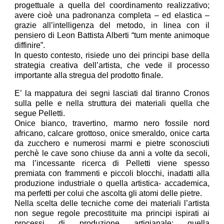
progettuale a quella del coordinamento realizzativo;
avere cioè una padronanza completa – ed elastica –
grazie all’intelligenza del metodo, in linea con il
pensiero di Leon Battista Alberti “tum mente animoque
diffinire”.
In questo contesto, risiede uno dei principi base della
strategia creativa dell’artista, che vede il processo
importante alla stregua del prodotto finale.
E’ la mappatura dei segni lasciati dal tiranno Cronos
sulla pelle e nella struttura dei materiali quella che
segue Pelletti.
Onice bianco, travertino, marmo nero fossile nord
africano, calcare grottoso, onice smeraldo, onice carta
da zucchero e numerosi marmi e pietre sconosciuti
perchè le cave sono chiuse da anni a volte da secoli,
ma l’incessante ricerca di Pelletti viene spesso
premiata con frammenti e piccoli blocchi, inadatti alla
produzione industriale o quella artistica- accademica,
ma perfetti per colui che ascolta gli atomi delle pietre.
Nella scelta delle tecniche come dei materiali l’artista
non segue regole precostituite ma principi ispirati ai
processi di produzione artigianale; quella