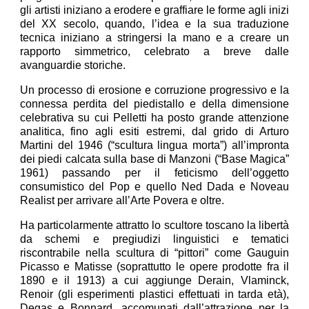
gli artisti iniziano a erodere e graffiare le forme agli inizi
del XX secolo, quando, l’idea e la sua traduzione
tecnica iniziano a stringersi la mano e a creare un
rapporto simmetrico, celebrato a breve dalle
avanguardie storiche.
Un processo di erosione e corruzione progressivo e la
connessa perdita del piedistallo e della dimensione
celebrativa su cui Pelletti ha posto grande attenzione
analitica, fino agli esiti estremi, dal grido di Arturo
Martini del 1946 (“scultura lingua morta”) all’impronta
dei piedi calcata sulla base di Manzoni (“Base Magica”
1961) passando per il feticismo dell’oggetto
consumistico del Pop e quello Ned Dada e Noveau
Realist per arrivare all’Arte Povera e oltre.
Ha particolarmente attratto lo scultore toscano la libertà
da schemi e pregiudizi linguistici e tematici
riscontrabile nella scultura di “pittori” come Gauguin
Picasso e Matisse (soprattutto le opere prodotte fra il
1890 e il 1913) a cui aggiunge Derain, Vlaminck,
Renoir (gli esperimenti plastici effettuati in tarda età),
Degas e Bonnard, accomunati dall’attrazione per la