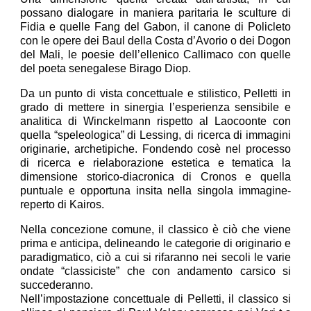
possano dialogare in maniera paritaria le sculture di
Fidia e quelle Fang del Gabon, il canone di Policleto
con le opere dei Baul della Costa d’Avorio o dei Dogon
del Mali, le poesie dell’ellenico Callimaco con quelle
del poeta senegalese Birago Diop.
Da un punto di vista concettuale e stilistico, Pelletti in
grado di mettere in sinergia l’esperienza sensibile e
analitica di Winckelmann rispetto al Laocoonte con
quella “speleologica” di Lessing, di ricerca di immagini
originarie, archetipiche. Fondendo cosè nel processo
di ricerca e rielaborazione estetica e tematica la
dimensione storico-diacronica di Cronos e quella
puntuale e opportuna insita nella singola immagine-
reperto di Kairos.
Nella concezione comune, il classico è ciò che viene
prima e anticipa, delineando le categorie di originario e
paradigmatico, ciò a cui si rifaranno nei secoli le varie
ondate “classiciste” che con andamento carsico si
succederanno.
Nell’impostazione concettuale di Pelletti, il classico si