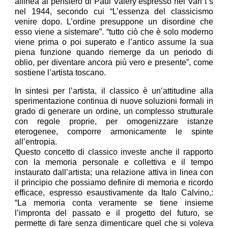
allinea al pensiero di Paul Valery espresso nei Vari t s
nel 1944, secondo cui “L’essenza del classicismo
venire dopo. L’ordine presuppone un disordine che
esso viene a sistemare”. “tutto ciò che è solo moderno
viene prima o poi superato e l’antico assume la sua
piena funzione quando riemerge da un periodo di
oblio, per diventare ancora più vero e presente”, come
sostiene l’artista toscano.
In sintesi per l’artista, il classico è un’attitudine alla
sperimentazione continua di nuove soluzioni formali in
grado di generare un ordine, un complesso strutturale
con regole proprie, per omogenizzare istanze
eterogenee, comporre armonicamente le spinte
all’entropia.
Questo concetto di classico investe anche il rapporto
con la memoria personale e collettiva e il tempo
instaurato dall’artista; una relazione attiva in linea con
il principio che possiamo definire di memoria e ricordo
efficace, espresso esaustivamente da Italo Calvino,:
“La memoria conta veramente se tiene insieme
l’impronta del passato e il progetto del futuro, se
permette di fare senza dimenticare quel che si voleva