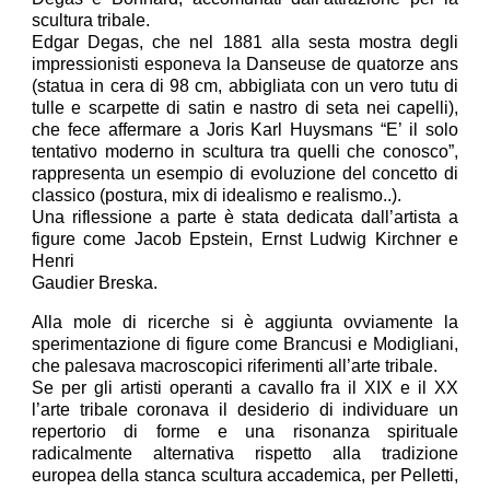
scultura tribale.
Edgar Degas, che nel 1881 alla sesta mostra degli
impressionisti esponeva la Danseuse de quatorze ans
(statua in cera di 98 cm, abbigliata con un vero tutu di
tulle e scarpette di satin e nastro di seta nei capelli),
che fece affermare a Joris Karl Huysmans “E’ il solo
tentativo moderno in scultura tra quelli che conosco”,
rappresenta un esempio di evoluzione del concetto di
classico (postura, mix di idealismo e realismo..).
Una riflessione a parte è stata dedicata dall’artista a
figure come Jacob Epstein, Ernst Ludwig Kirchner e
Henri
Gaudier Breska.
Alla mole di ricerche si è aggiunta ovviamente la
sperimentazione di figure come Brancusi e Modigliani,
che palesava macroscopici riferimenti all’arte tribale.
Se per gli artisti operanti a cavallo fra il XIX e il XX
l’arte tribale coronava il desiderio di individuare un
repertorio di forme e una risonanza spirituale
radicalmente alternativa rispetto alla tradizione
europea della stanca scultura accademica, per Pelletti,